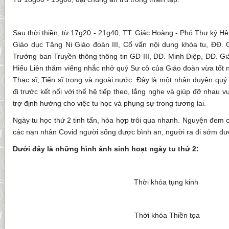
Sau thời thiền, từ 17g20 - 21g40, TT. Giác Hoàng - Phó Thư ký H
Giáo dục Tăng Ni Giáo đoàn III, Cố vấn nội dung khóa tu, ĐĐ.
Trưởng ban Truyền thông thông tin GĐ III, ĐĐ. Minh Điệp, ĐĐ. Gi
Hiếu Liên thăm viếng nhắc nhở quý Sư cô của Giáo đoàn vừa tốt 
Thạc sĩ, Tiến sĩ trong và ngoài nước. Đây là một nhân duyên qu
đi trước kết nối với thế hệ tiếp theo, lắng nghe và giúp đỡ nhau
trợ định hướng cho việc tu học và phụng sự trong tương lai.
Ngày tu học thứ 2 tinh tấn, hòa hợp trôi qua nhanh. Nguyện đem
các nạn nhân Covid người sống được bình an, người ra đi sớm được
Dưới đây là những hình ảnh sinh hoạt ngày tu thứ 2:
Thời khóa tụng kinh
Thời khóa Thiền tọa