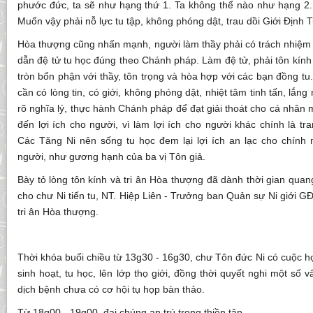
phước đức, ta sẽ như hạng thứ 1. Ta không thể nào như hạng 2. 
Muốn vậy phải nỗ lực tu tập, không phóng dật, trau dồi Giới Định T
Hòa thượng cũng nhấn mạnh, người làm thầy phải có trách nhiệm 
dẫn đệ tử tu học đúng theo Chánh pháp. Làm đệ tử, phải tôn kính
tròn bổn phận với thầy, tôn trọng và hòa hợp với các bạn đồng tu
cần có lòng tin, có giới, không phóng dật, nhiệt tâm tinh tấn, lắn
rõ nghĩa lý, thực hành Chánh pháp để đạt giải thoát cho cá nhân 
đến lợi ích cho người, vì làm lợi ích cho người khác chính là t
Các Tăng Ni nên sống tu học đem lại lợi ích an lạc cho chính m
người, như gương hạnh của ba vị Tôn giả.
Bày tỏ lòng tôn kính và tri ân Hòa thượng đã dành thời gian quan
cho chư Ni tiến tu, NT. Hiệp Liên - Trưởng ban Quản sự Ni giới GĐ 
tri ân Hòa thượng.
Thời khóa buổi chiều từ 13g30 - 16g30, chư Tôn đức Ni có cuộc họ
sinh hoạt, tu học, lên lớp thọ giới, đồng thời quyết nghi một số v
dịch bệnh chưa có cơ hội tụ họp bàn thảo.
Từ 18g00 - 19g00, đại chúng an trú trong thiền tập.