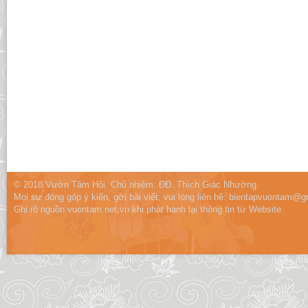
© 2018 Vườn Tâm Hội. Chủ nhiệm: ĐĐ. Thích Giác Nhường.
Mọi sự đóng góp ý kiến, gởi bài viết, vui lòng liên hệ:
bientapvuontam@gm
Ghi rõ nguồn vuontam.net.vn khi phát hành lại thông tin từ Website.