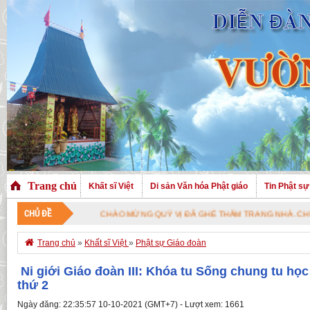
Trang chủ
Khất sĩ Việt
Di sản Văn hóa Phật giáo
Tin Phật sự
CHỦ ĐỀ
CHÀO MỪNG QUÝ VỊ ĐÃ GHÉ THĂM TRANG NHÀ. CHÚC QUÝ VỊ 

Trang chủ
»
Khất sĩ Việt
»
Phật sự Giáo đoàn
Ni giới Giáo đoàn III: Khóa tu Sống chung tu học
thứ 2
Ngày đăng: 22:35:57 10-10-2021 (GMT+7) - Lượt xem: 1661