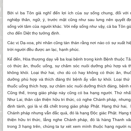
Bởi vì ba Tôn giả nghĩ đến lợi ích của sự sống chung, đối với
nghiệp thân, ngữ, ý, trước mặt cũng như sau lưng nên quyết đị
sống với tâm của người khác. Với nếp sống như vậy, cả ba Tôn g
cho đến Diệt thọ tưởng định.
Các vị Dạ-xoa, phi nhân cũng tán thán rằng nơi nào có sự xuất hiệ
trời người đều được an lạc, hạnh phúc.
Kế đến, Hòa thượng dạy về ba loại bệnh trong kinh Bệnh thuộc Tăn
có thức ăn, thuốc uống, sự chăm sóc nuôi dưỡng phù hợp và t
không khỏi. Loại thứ hai, cho dù có hay không có thức ăn, th
dưỡng phù hợp và thích đáng thì bệnh ấy vẫn tự khỏi. Loại thứ 
thuốc uống thích hợp, sự chăm sóc nuôi dưỡng thích đáng, bệnh mớ
Cũng thế, trong giáo pháp này cũng có ba hạng người. Thứ nh
Như Lai, thân cận thiện hữu tri thức, có nghe Chánh pháp, nhưn
định tánh, gọi là vị đã chết trong giáo pháp Phật. Hạng thứ hai
Chánh pháp nhưng vẫn đắc quả, đó là hạng Độc giác Phật. Hạng t
thiện hữu tri thức, lắng nghe Chánh pháp, đó là hàng Thanh 
trong 3 hạng trên, chúng ta tự xét xem mình thuộc hạng người n