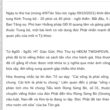
Ngày tu thứ hai (mùng 4/9/Tân Sửu tức ngày 09/10/2021) khởi động
tụng Kinh Trung bộ - 20 phút và 40 phút - ngồi thiền. Bắt đầu, 5 
Ban Tăng sự, Phó ban Hoằng pháp GĐ III quang lâm và giảng giải
thuộc Trung bộ, một bài kinh có nội dung đức Phật nhấn mạnh tầ
quan yếu của một vị Tỳ-kheo.
Từ 8g00 - 9g30, HT. Giác Giới, Phó Thư ký HĐCM TWGHPGVN,
phái đã từ bi viếng thăm và sách tấn cho chư hành giả. Hòa thư
đã cố gắng tổ chức được một khóa tu ý nghĩa qua màn ảnh công n
bủa vậy, đời sống xung quanh gặp nhiều khó khăn.
Hòa thượng nhắc lại lời đức Tổ sư dạy: “Cái sống là phải sống 
chung. Cái linh là phải tu chung.” Liên quan đến ý pháp “sống
phân tích cho Ni chúng Tiểu kinh Rừng Sừng Bò, số 31, thuộc
chuyến viếng thăm của đức Phật đến khu Rừng Sừng Bò (Gosinga
nậu-luật, Nan-đề và Kim-tỳ-la đang tu tập. Đức Phật đã tán thán
như nước với sữa” của ba Tôn giả.