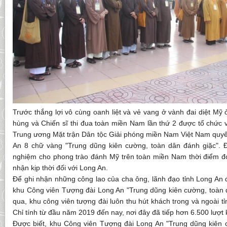
Trước thắng lợi vô cùng oanh liệt và vẻ vang ở vành đai diệt Mỹ 
hùng và Chiến sĩ thi đua toàn miền Nam lần thứ 2 được tổ chức 
Trung ương Mặt trận Dân tộc Giải phóng miền Nam Việt Nam quyết
An 8 chữ vàng "Trung dũng kiên cường, toàn dân đánh giặc". Đ
nghiệm cho phong trào đánh Mỹ trên toàn miền Nam thời điểm đ
nhận kịp thời đối với Long An.
Để ghi nhận những công lao của cha ông, lãnh đạo tỉnh Long An
khu Công viên Tượng đài Long An "Trung dũng kiên cường, toàn
qua, khu công viên tượng đài luôn thu hút khách trong và ngoài t
Chỉ tính từ đầu năm 2019 đến nay, nơi đây đã tiếp hơn 6.500 lượt 
Được biết, khu Công viên Tượng đài Long An "Trung dũng kiên 