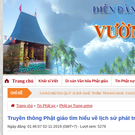
Trang chủ
Khất sĩ Việt
Di sản Văn hóa Phật giáo
Tin Phật sự
CHỦ ĐỀ
ÀO MỪNG QUÝ VỊ ĐÃ GHÉ THĂM TRANG NHÀ. CHÚC QUÝ VỊ AN VUI VỚI PHÁP

Trang chủ
»
Tin Phật sự
»
Phật sự Trung ương
Truyền thông Phật giáo tìm hiểu về lịch sử phát t
Ngày đăng: 01:46:07 02-11-2019 (GMT+7) - Lượt xem: 5276