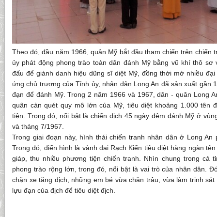
Theo đó, đầu năm 1966, quân Mỹ bắt đầu tham chiến trên chiến t
ủy phát động phong trào toàn dân đánh Mỹ bằng vũ khí thô sơ v
đấu để giành danh hiệu dũng sĩ diệt Mỹ, đồng thời mở nhiều đại 
ứng chủ trương của Tỉnh ủy, nhân dân Long An đã sản xuất gần 100
đạn để đánh Mỹ. Trong 2 năm 1966 và 1967, dân - quân Long A
quân càn quét quy mô lớn của Mỹ, tiêu diệt khoảng 1.000 tên 
tiện. Trong đó, nổi bật là chiến dịch 45 ngày đêm đánh Mỹ ở vù
và tháng 7/1967.
Trong giai đoạn này, hình thái chiến tranh nhân dân ở Long An p
Trong đó, điển hình là vành đai Rạch Kiến tiêu diệt hàng ngàn tên
giáp, thu nhiều phương tiện chiến tranh. Nhìn chung trong cả t
phong trào rộng lớn, trong đó, nổi bật là vai trò của nhân dân. 
chặn xe tăng địch, những em bé vừa chăn trâu, vừa làm trinh sát
lựu đạn của địch để tiêu diệt địch.